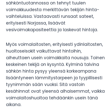
sähköntuotannossa on tehnyt tuulen
voimakkuudesta merkittävän tekijän hinta-
vaihteluissa. Vastaavasti runsaat sateet,
erityisesti Norjassa, lisäävät
vesivoimakapasiteettia ja laskevat hintoja.
Myös voimalaitosten, erityisesti ydinlaitosten,
huoltoseisokit vaikuttavat hintoihin,
aiheuttaen usein voimakkaita nousuja. Toinen
keskeinen tekijä on kysyntä. Kylminä talvina
sähkön hinta pysyy yleensä korkeampana
lisääntyneen lämmitystarpeen ja tyypillisesti
tyynimmän sään vuoksi. Sitä vastoin
kesähinnat ovat yleensä alhaisemmat, vaikka
voimalaitoshuoltoa tehdäänkin usein tänä
aikana.