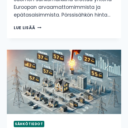
Euroopan arvaamattomimmista ja
epätasaisimmista. Pörssisähkön hinta…
SUOMEN
LUE LISÄÄ
EPÄTASAINEN
SÄHKÖMARKKINA:
EUROOPAN
EPÄVAKAIN
SÄHKÖTIEDOT