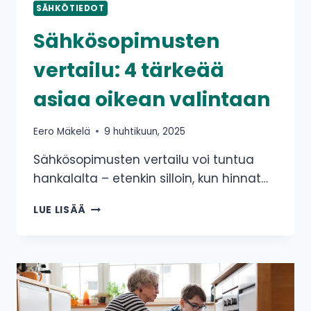
SÄHKÖTIEDOT
Sähkösopimusten
vertailu: 4 tärkeää
asiaa oikean valintaan
Eero Mäkelä
9 huhtikuun, 2025
Sähkösopimusten vertailu voi tuntua
hankalalta – etenkin silloin, kun hinnat…
SÄHKÖSOPIMUSTEN
LUE LISÄÄ
VERTAILU:
4
TÄRKEÄÄ
ASIAA
OIKEAN
VALINTAAN