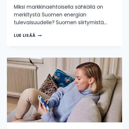
Miksi markkinaehtoisella sähköllä on
merkitystä Suomen energian
tulevaisuudelle? Suomen siirtymistä…
KESTÄVÄ
LUE LISÄÄ
KILPAILUETU
SUOMELLE
MARKKINAPOHJAISISTA
JA
JOUSTAVISTA
ENERGIAMARKKINOISTA