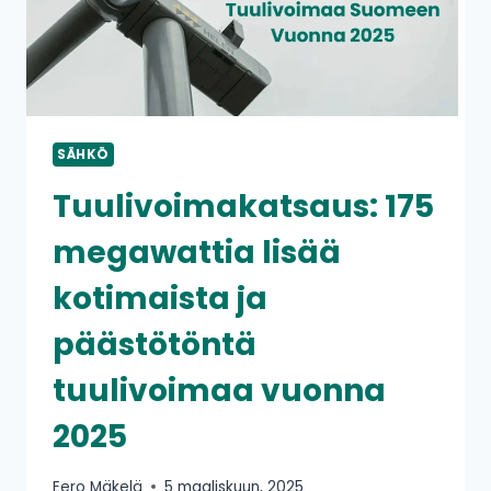
SÄHKÖ
Tuulivoimakatsaus: 175
megawattia lisää
kotimaista ja
päästötöntä
tuulivoimaa vuonna
2025
Eero Mäkelä
5 maaliskuun, 2025