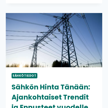
MULLISTAA
HELSINKILÄISTEN
ASUNTOJEN
LÄMMITYKSEN
SÄHKÖTIEDOT
Sähkön Hinta Tänään:
Ajankohtaiset Trendit
ja Ennusteet vuodelle