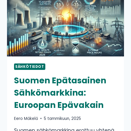
SÄHKÖTIEDOT
Suomen Epätasainen
Sähkömarkkina:
Euroopan Epävakain
Eero Mäkelä
5 tammikuun, 2025
Suomen sähkömarkkina erottuu yhtenä