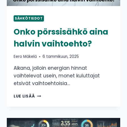
SÄHKÖTIEDOT
Onko pörssisähkö aina
halvin vaihtoehto?
Eero Mäkelä
6 tammikuun, 2025
Aikana, jolloin energian hinnat
vaihtelevat usein, monet kuluttajat
etsivät vaihtoehtoisia…
ONKO
LUE LISÄÄ
PÖRSSISÄHKÖ
AINA
HALVIN
VAIHTOEHTO?