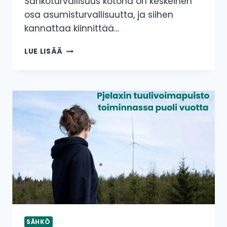
Sähköturvallisuus kotona on keskeinen
osa asumisturvallisuutta, ja siihen
kannattaa kiinnittää…
MITEN
LUE LISÄÄ
SÄHKÖTURVALLISUUS
TULISI
OTTAA
HUOMIOON
KOTONA?
SÄHKÖ