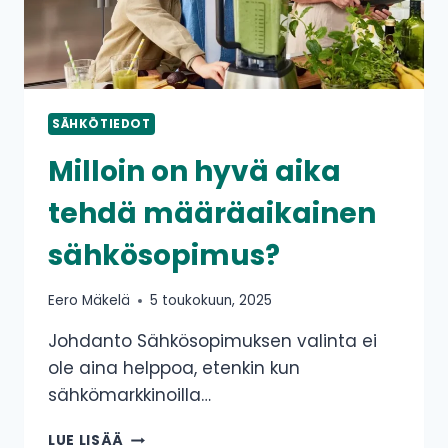
SÄHKÖTIEDOT
Milloin on hyvä aika
tehdä määräaikainen
sähkösopimus?
Eero Mäkelä
5 toukokuun, 2025
Johdanto Sähkösopimuksen valinta ei
ole aina helppoa, etenkin kun
sähkömarkkinoilla…
MILLOIN
LUE LISÄÄ