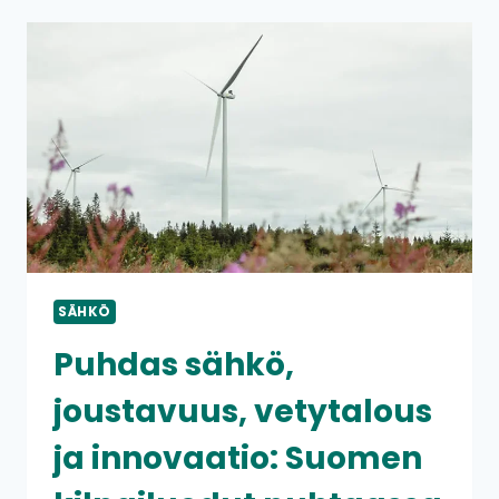
KUUSI
KUUKAUTTA:
VAIKUTUKSET
SUOMEN
SÄHKÖN
HINTOIHIN
SÄHKÖ
Puhdas sähkö,
joustavuus, vety­talous
ja innovaatio: Suomen