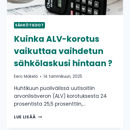
SÄHKÖTIEDOT
Kuinka ALV-korotus
vaikuttaa vaihdetun
sähkölaskusi hintaan ?
Eero Mäkelä
14 tammikuun, 2025
Huhtikuun puolivälissä uutisoitiin
arvonlisäveron (ALV) korotuksesta 24
prosentista 25,5 prosenttiin,…
KUINKA
LUE LISÄÄ
ALV-
KOROTUS