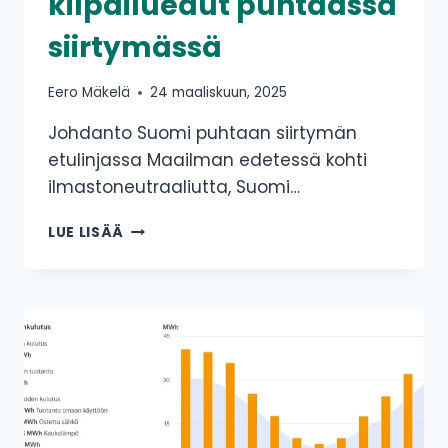
kilpailuedut puhtaassa
siirtymässä
Eero Mäkelä
24 maaliskuun, 2025
Johdanto Suomi puhtaan siirtymän
etulinjassa Maailman edetessä kohti
ilmastoneutraaliutta, Suomi…
PUHDAS
LUE LISÄÄ
SÄHKÖ,
JOUSTAVUUS,
VETY­
TALOUS
JA
INNOVAATIO:
SUOMEN
KILPAILUEDUT
PUHTAASSA
SIIRTYMÄSSÄ