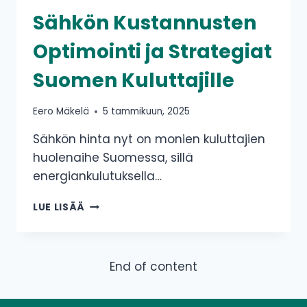
Sähkön Kustannusten
Optimointi ja Strategiat
Suomen Kuluttajille
Eero Mäkelä
5 tammikuun, 2025
Sähkön hinta nyt on monien kuluttajien
huolenaihe Suomessa, sillä
energiankulutuksella…
SÄHKÖN
LUE LISÄÄ
KUSTANNUSTEN
OPTIMOINTI
JA
STRATEGIAT
End of content
SUOMEN
KULUTTAJILLE