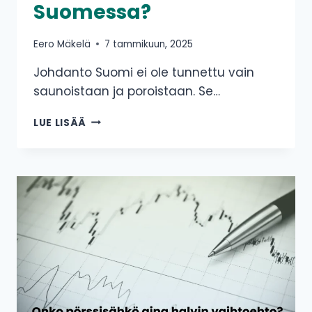
Suomessa?
Eero Mäkelä
7 tammikuun, 2025
Johdanto Suomi ei ole tunnettu vain
saunoistaan ja poroistaan. Se…
KUINKA
LUE LISÄÄ
PALJON
TUULIVOIMA
VAIKUTTAA
SÄHKÖN
HINTAAN
SUOMESSA?