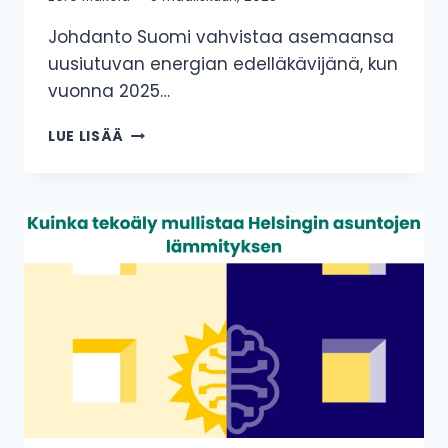
Johdanto Suomi vahvistaa asemaansa
uusiutuvan energian edelläkävijänä, kun
vuonna 2025…
TUULIVOIMAKATSAUS:
LUE LISÄÄ
175
MEGAWATTIA
LISÄÄ
KOTIMAISTA
JA
PÄÄSTÖTÖNTÄ
TUULIVOIMAA
VUONNA
2025