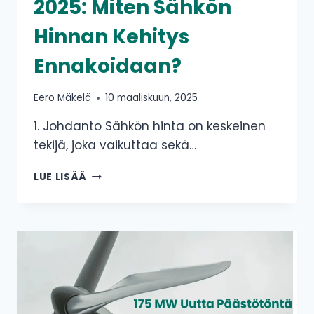
2025: Miten Sähkön
Hinnan Kehitys
Ennakoidaan?
Eero Mäkelä
10 maaliskuun, 2025
1. Johdanto Sähkön hinta on keskeinen
tekijä, joka vaikuttaa sekä…
SÄHKÖN
LUE LISÄÄ
HINNAN
ENNUSTE
2025:
MITEN
SÄHKÖN
HINNAN
KEHITYS
ENNAKOIDAAN?