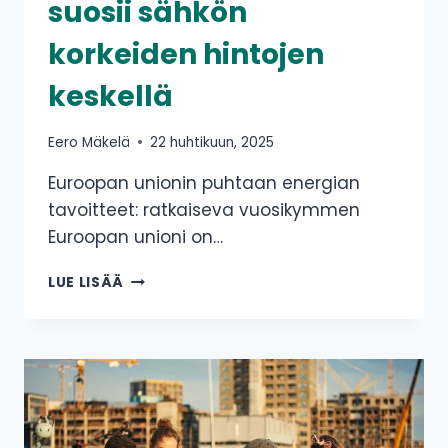
suosii sähkön
korkeiden hintojen
keskellä
Eero Mäkelä
22 huhtikuun, 2025
Euroopan unionin puhtaan energian
tavoitteet: ratkaiseva vuosikymmen
Euroopan unioni on…
EU:N
LUE LISÄÄ
PUHTAAN
ENERGIAN
TYÖNTÖ:
YDINVOIMA
SUOSII
SÄHKÖN
KORKEIDEN
HINTOJEN