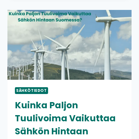
VAIKUTTAA
VAIHDETUN
SÄHKÖLASKUSI
HINTAAN
?
SÄHKÖTIEDOT
Kuinka Paljon
Tuulivoima Vaikuttaa
Sähkön Hintaan