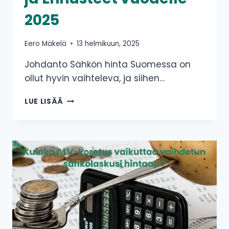
2025
Eero Mäkelä
13 helmikuun, 2025
Johdanto Sähkön hinta Suomessa on
ollut hyvin vaihteleva, ja siihen…
SÄHKÖN
LUE LISÄÄ
HINTA
TÄNÄÄN:
AJANKOHTAISET
TRENDIT
JA
ENNUSTEET
VUODELLE
2025