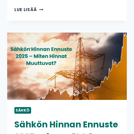
MITEN
LUE LISÄÄ
VOIT
HYÖTYÄ
TALOYHTIÖSI
ENERGIANKULUTUKSEN
SEURANNASTA
SÄHKÖ
Sähkön Hinnan Ennuste