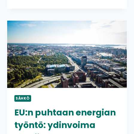
ON
HYVÄ
AIKA
TEHDÄ
MÄÄRÄAIKAINEN
SÄHKÖSOPIMUS?
SÄHKÖ
EU:n puhtaan energian
työntö: ydinvoima