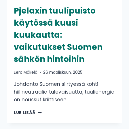
Pjelaxin tuulipuisto
käytössä kuusi
kuukautta:
vaikutukset Suomen
sähkön hintoihin
Eero Mäkelä
26 maaliskuun, 2025
Johdanto Suomen siirtyessä kohti
hiilineutraalia tulevaisuutta, tuulienergia
on noussut kriittiseen…
PJELAXIN
LUE LISÄÄ
TUULIPUISTO
KÄYTÖSSÄ