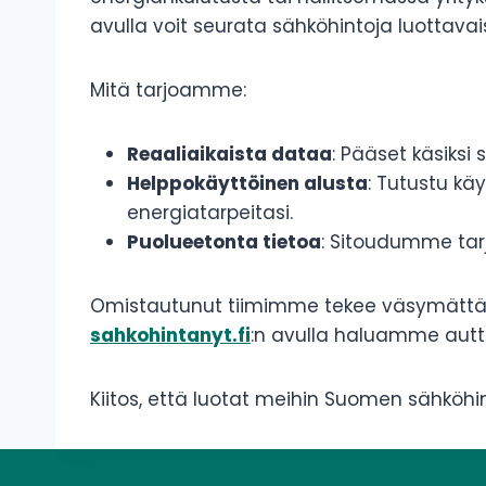
avulla voit seurata sähköhintoja luottavais
Mitä tarjoamme:
Reaaliaikaista dataa
: Pääset käsiksi 
Helppokäyttöinen alusta
: Tutustu käy
energiatarpeitasi.
Puolueetonta tietoa
: Sitoudumme tarj
Omistautunut tiimimme tekee väsymättä tö
sahkohintanyt.fi
:n avulla haluamme autt
Kiitos, että luotat meihin Suomen sähköhi