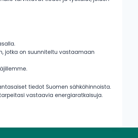
salla.
ihin, jotka on suunniteltu vastaamaan
äjillemme.
antasaiset tiedot Suomen sähköhinnoista.
rpeitasi vastaavia energiaratkaisuja.