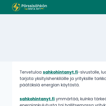
Siirry
sisältöön
Tervetuloa
sahkohintanyt.fi
-sivustolle, 
tarjota yksityishenkilöille ja yrityksille ta
päätöksiä energian käytöstä.
sahkohintanyt.fi
ymmärtää, kuinka tärkeää
energiankulutusta tai hallitsemassa yrityk