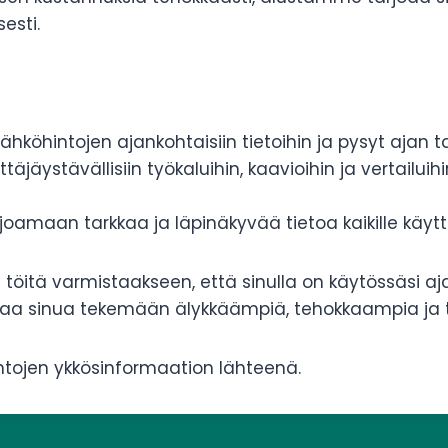
esti.
sähköhintojen ajankohtaisiin tietoihin ja pysyt ajan ta
ttäjäystävällisiin työkaluihin, kaavioihin ja vertailu
oamaan tarkkaa ja läpinäkyvää tietoa kaikille käytt
itä varmistaakseen, että sinulla on käytössäsi aj
aa sinua tekemään älykkäämpiä, tehokkaampia ja ta
ntojen ykkösinformaation lähteenä.