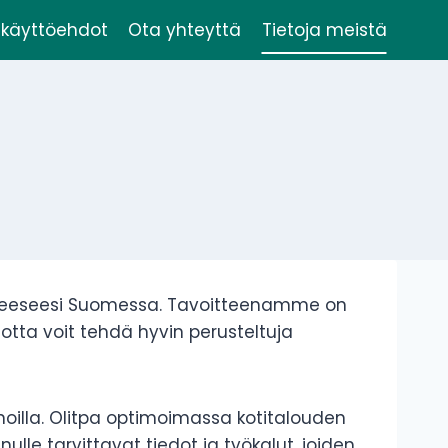
käyttöehdot
Ota yhteyttä
Tietoja meistä
lähteeseesi Suomessa. Tavoitteenamme on
, jotta voit tehdä hyvin perusteltuja
oilla. Olitpa optimoimassa kotitalouden
lle tarvittavat tiedot ja työkalut, joiden