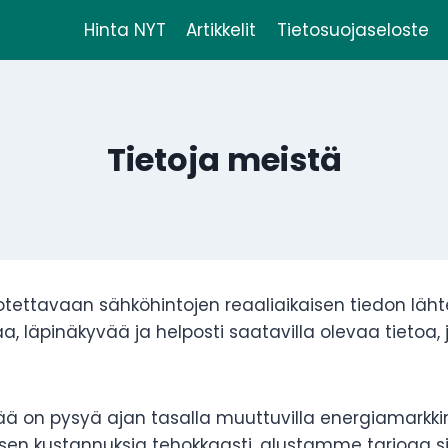
Hinta NYT
Artikkelit
Tietosuojaseloste
Tietoja meistä
luotettavaan sähköhintojen reaaliaikaisen tiedon 
rkkaa, läpinäkyvää ja helposti saatavilla olevaa tietoa
 on pysyä ajan tasalla muuttuvilla energiamarkkin
sen kustannuksia tehokkaasti, alustamme tarjoaa sinu