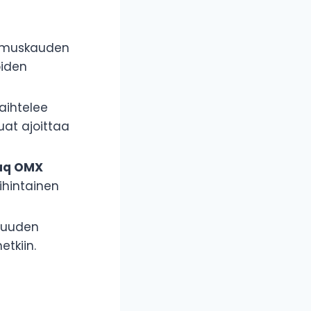
pimuskauden
oiden
aihtelee
uat ajoittaa
aq OMX
ihintainen
isuuden
etkiin.