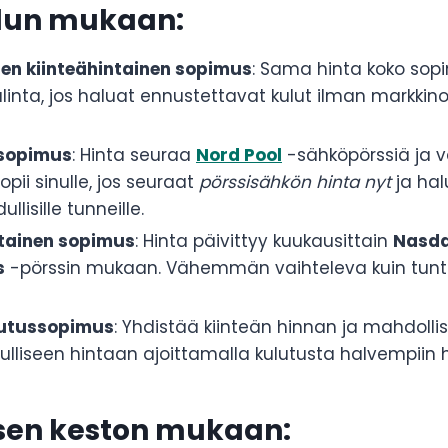
elun mukaan:
en kiinteähintainen sopimus
: Sama hinta koko so
linta, jos haluat ennustettavat kulut ilman markkin
sopimus
: Hinta seuraa
Nord Pool
-sähköpörssiä ja v
opii sinulle, jos seuraat
pörssisähkön hinta nyt
ja hal
llisille tunneille.
tainen sopimus
: Hinta päivittyy kuukausittain
Nasd
s
-pörssin mukaan. Vähemmän vaihteleva kuin tunt
utussopimus
: Yhdistää kiinteän hinnan ja mahdoll
ulliseen hintaan ajoittamalla kulutusta halvempiin h
en keston mukaan: