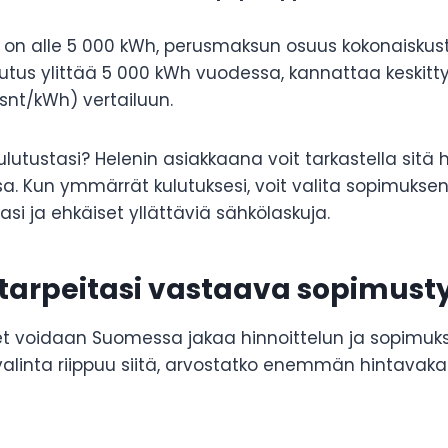
s on alle 5 000 kWh, perusmaksun osuus kokonaiskus
lutus ylittää 5 000 kWh vuodessa, kannattaa keskitt
snt/kWh) vertailuun.
lutustasi? Helenin asiakkaana voit tarkastella sitä
a. Kun ymmärrät kulutuksesi, voit valita sopimuksen
tasi ja ehkäiset yllättäviä sähkölaskuja.
e tarpeitasi vastaava sopimust
 voidaan Suomessa jakaa hinnoittelun ja sopimuk
alinta riippuu siitä, arvostatko enemmän hintavaka