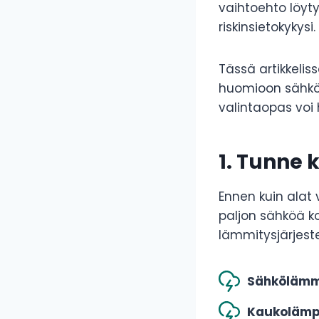
vaihtoehto löyty
riskinsietokykysi.
Tässä artikkeli
huomioon sähkös
valintaopas voi
1. Tunne 
Ennen kuin alat 
paljon sähköä k
lämmitysjärjest
Sähkölämm
Kaukoläm