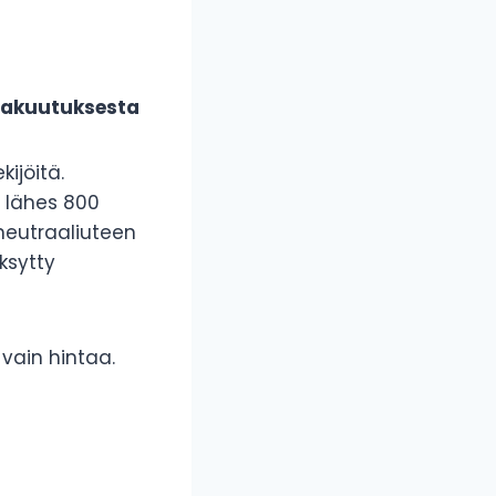
vakuutuksesta
ijöitä.
ä lähes 800
neutraaliuteen
ksytty
vain hintaa.