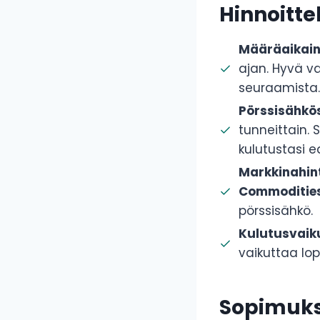
Hinnoitt
Määräaikain
ajan. Hyvä va
seuraamista.
Pörssisähkö
tunneittain. S
kulutustasi edu
Markkinahin
Commoditie
pörssisähkö.
Kulutusvaik
vaikuttaa lop
Sopimuks