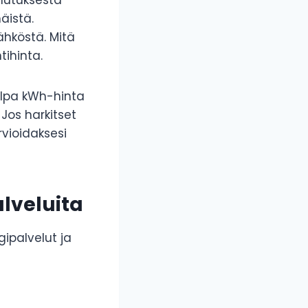
ulutuksesta
äistä.
ähköstä. Mitä
tihinta.
lpa kWh-hinta
Jos harkitset
rvioidaksesi
alveluita
ipalvelut ja