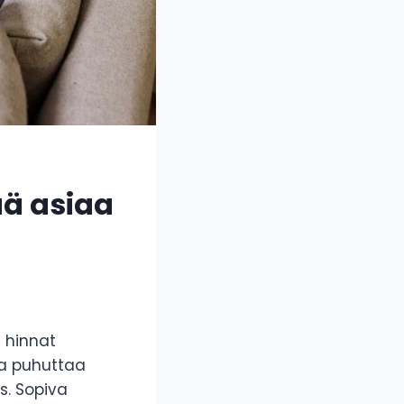
ää asiaa
n hinnat
ta puhuttaa
s. Sopiva