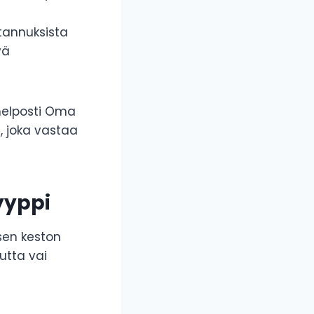
tannuksista
yä
 helposti Oma
, joka vastaa
yyppi
sen keston
utta vai