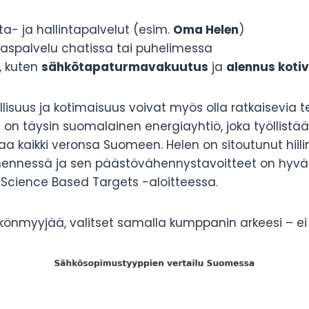
a- ja hallintapalvelut (esim.
Oma Helen
)
aspalvelu chatissa tai puhelimessa
, kuten
sähkötapaturmavakuutus
ja
alennus koti
llisuus ja kotimaisuus voivat myös olla ratkaisevia tek
n on täysin suomalainen energiayhtiö, joka työllistä
a kaikki veronsa Suomeen. Helen on sitoutunut hiili
ennessä ja sen päästövähennystavoitteet on hyvä
 Science Based Targets -aloitteessa.
könmyyjää, valitset samalla kumppanin arkeesi – ei 