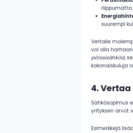
Perusmaks
riippumatta.
Energiahint
suurempi kul
Vertaile molem
voi olla harhaan
pörssisähköä
, s
kokonaiskuluja re
4. Vertaa
Sähkösopimus ei
yrityksen arvot
Esimerkkejä lisä