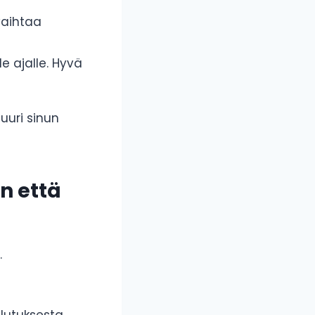
vaihtaa
lle ajalle. Hyvä
uuri sinun
n että
.