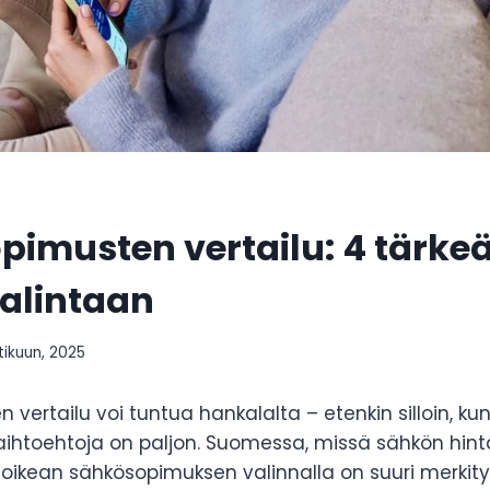
imusten vertailu: 4 tärke
alintaan
tikuun, 2025
vertailu voi tuntua hankalalta – etenkin silloin, ku
vaihtoehtoja on paljon. Suomessa, missä sähkön hin
, oikean sähkösopimuksen valinnalla on suuri merkity