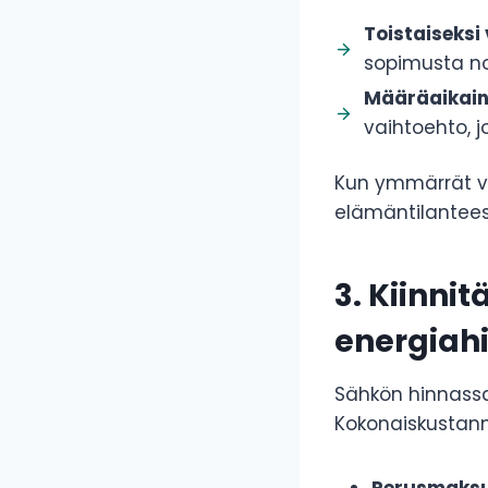
Toistaiseks
sopimusta no
Määräaikaine
vaihtoehto, j
Kun ymmärrät vai
elämäntilanteese
3. Kiinn
energiah
Sähkön hinnassa
Kokonaiskustann