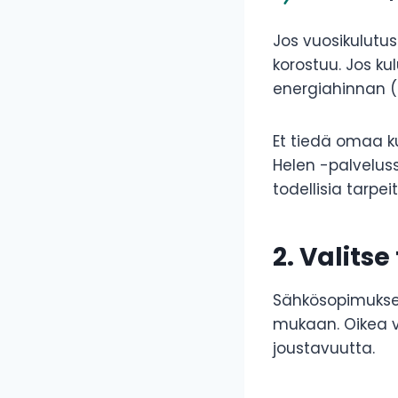
Jos vuosikulutu
korostuu. Jos ku
energiahinnan (
Et tiedä omaa ku
Helen -palveluss
todellisia tarpei
2. Valits
Sähkösopimukset
mukaan. Oikea v
joustavuutta.