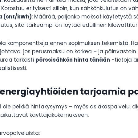
u
: Kuukausittainen kiinteä maksu, joka veloitetaan k
 Korostuu erityisesti silloin, kun sähkönkulutus on väh
a (snt/kWh)
: Määrää, paljonko maksat käytetystä s
utus, sitä tärkeämpi on löytää edullinen kilowattitun
pia komponentteja ennen sopimuksen tekemistä. Ha
johtava, jos perusmaksu on korkea – ja päinvastoin. 
euraa tarkasti
pörssisähkön hinta tänään
-tietoja a
alistisesti.
 energiayhtiöiden tarjoamia p
 ole pelkkä hintakysymys – myös asiakaspalvelu, dig
 vaikuttavat käyttäjäkokemukseen.
arvopalveluista: