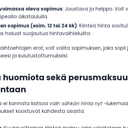
i voimassa oleva sopimus
: Joustava ja helppo. Voit 
pealla aikataululla.
n sopimus (esim. 12 tai 24 kk)
: Kiinteä hinta sovitu
os haluat suojautua hintavaihteluilta.
htoehtojen erot, voit valita sopimuksen, joka sopii j
esi ja kulutustottumuksiisi.
itä huomiota sekä perusmaksuu
intaan
 ei kannata katsoa vain
sähkön hinta nyt
-lukemaa
ukset koostuvat kahdesta osasta: