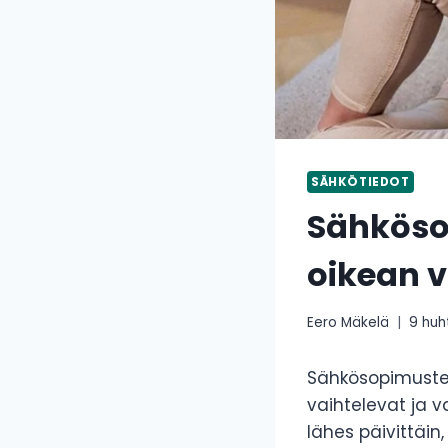
SÄHKÖTIEDOT
Sähkösop
oikean v
Eero Mäkelä
9 huh
Sähkösopimusten 
vaihtelevat ja 
lähes päivittäin