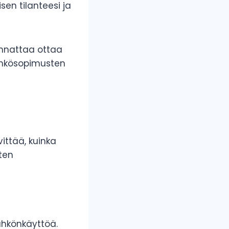
sen tilanteesi ja
annattaa ottaa
ähkösopimusten
vittää, kuinka
ten
hkönkäyttöä.