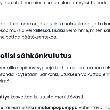
y, kun otat huomioon oman elämäntyylisi, taloudelli
ssa esittelemme neljä keskeistä näkökulmaa, jotka k
opimuksia vertaillessa. Lisäksi kerromme, miten s
 helpottaa päätöksentekoa.
kotisi sähkönkulutus
vertailla sopimustyyppejä tai hintoja, on tärkeää sel
otonasi käytetään. Sähkönkulutukseen vaikuttaa eni
elmä:
itys
kasvattaa kulutusta merkittävästi.
pö
tai esimerkiksi
ilmalämpöpumppu
vähentävät sä