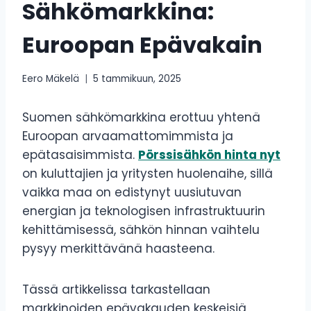
Sähkömarkkina:
Euroopan Epävakain
Eero Mäkelä
5 tammikuun, 2025
Suomen sähkömarkkina erottuu yhtenä
Euroopan arvaamattomimmista ja
epätasaisimmista.
Pörssisähkön hinta nyt
on kuluttajien ja yritysten huolenaihe, sillä
vaikka maa on edistynyt uusiutuvan
energian ja teknologisen infrastruktuurin
kehittämisessä, sähkön hinnan vaihtelu
pysyy merkittävänä haasteena.
Tässä artikkelissa tarkastellaan
markkinoiden epävakauden keskeisiä