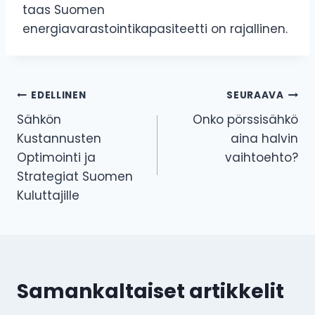
taas Suomen
energiavarastointikapasiteetti on rajallinen.
Artikkelien
EDELLINEN
SEURAAVA
Sähkön
Onko pörssisähkö
selaus
Kustannusten
aina halvin
Optimointi ja
vaihtoehto?
Strategiat Suomen
Kuluttajille
Samankaltaiset artikkelit