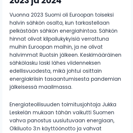
2023 ja 2024
Vuonna 2023 Suomi oli Euroopan toiseksi
halvin sähkön osalta, kun tarkastellaan
pelkästään sähkön energiahintaa. Sähkön
hinnat olivat kilpailukykyisiä verrattuna
muihin Euroopan maihin, ja ne olivat
halvimmat Ruotsin jälkeen. Keskimääräinen
sähkölasku laski lähes viidenneksen
edellisvuodesta, mikä johtui osittain
energiakriisin tasaantumisesta pandemian
jälkeisessä maailmassa.
Energiateollisuuden toimitusjohtaja Jukka
Leskelän mukaan tähän vaikutti Suomen
vahva panostus uusiutuvaan energiaan,
Olkiluoto 3:n käyttöönotto ja vahvat