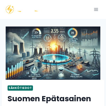
Siirry
sisältöön
SÄHKÖTIEDOT
Suomen Epätasainen